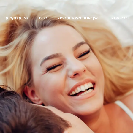
גברא אנרג’י
אין אונות ואימפוטנציה
חנות
מידע מקצועי