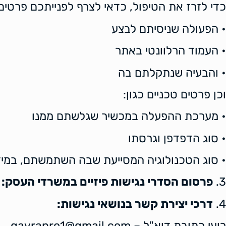
כדי לזרז את הטיפול, כדאי לצרף לפנייתכם פרטים
• הפעולה שניסיתם לבצע
• העמוד הרלוונטי באתר
• והבעיה שנתקלתם בה
וכן פרטים טכניים כגון:
• מערכת ההפעלה במכשיר שגלשתם ממנו
• סוג הדפדפן וגרסתו
• סוג הטכנולוגיה המסייעת שבה השתמשתם, במידה
3.
פרסום הסדרי נגישות
פי
ז
יים
במשרדי
העסק
:
א
4.
דרכי יצירת קשר
בנושאי נגישות
:
רועי כתובת דוא"ל – gavrapro1@gmail.com