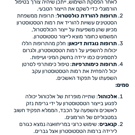
לאחר הפסקת השימוש, ייתכן שיהיה צורך בטיפול
הורמונלי כדי לשקם את הייצור הטבעי.
תרופות להורדת כולסטרול
: תרופות ממשפחת
הסטטינים עשויות להוריד את רמות הטסטוסטרון
מכיוון שהן משפיעות על ייצור הכולסטרול,
המשמש כחומר מוצא לייצור טסטוסטרון.
תרופות נוגדות דיכאון
: חלק מהתרופות הללו
יכולות להשפיע על רמות הטסטוסטרון, ולגרום
לתסמינים כמו ירידה בחשק המיני ועייפות.
תרופות כימותרפיות
: טיפול כימותרפי לסרטן
יכול להפחית את רמות הטסטוסטרון עקב
השפעתו על תפקוד האשכים.
סמים:
אלכוהול
: שתייה מופרזת של אלכוהול יכולה
לפגוע בייצור הטסטוסטרון על ידי גרימת נזק
לאשכים והשפעה על הכבד, הממלא תפקיד חשוב
במטבוליזם של הורמונים.
קנאביס
: שימוש כרוני במריחואנה נמצא כגורם
לירידה ברמות הטסטוסטרון אצל גברים.