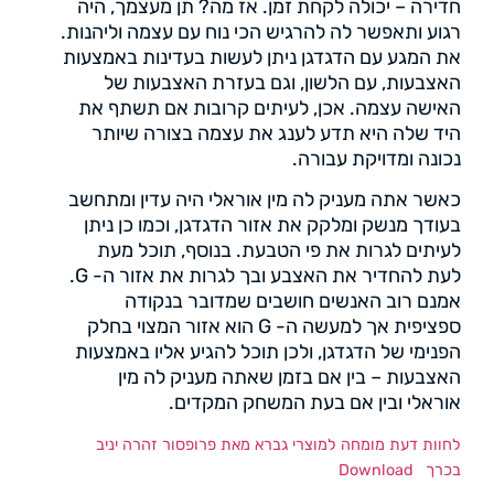
חדירה – יכולה לקחת זמן. אז מה? תן מעצמך, היה
רגוע ותאפשר לה להרגיש הכי נוח עם עצמה וליהנות.
את המגע עם הדגדגן ניתן לעשות בעדינות באמצעות
האצבעות, עם הלשון, וגם בעזרת האצבעות של
האישה עצמה. אכן, לעיתים קרובות אם תשתף את
היד שלה היא תדע לענג את עצמה בצורה שיותר
נכונה ומדויקת עבורה.
כאשר אתה מעניק לה מין אוראלי היה עדין ומתחשב
בעודך מנשק ומלקק את אזור הדגדגן, וכמו כן ניתן
לעיתים לגרות את פי הטבעת. בנוסף, תוכל מעת
לעת להחדיר את האצבע ובך לגרות את אזור ה- G.
אמנם רוב האנשים חושבים שמדובר בנקודה
ספציפית אך למעשה ה- G הוא אזור המצוי בחלק
הפנימי של הדגדגן, ולכן תוכל להגיע אליו באמצעות
האצבעות – בין אם בזמן שאתה מעניק לה מין
אוראלי ובין אם בעת המשחק המקדים.
לחוות דעת מומחה למוצרי גברא מאת פרופסור זהרה יניב
בכרך
Download