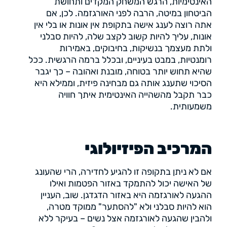
האינטימיות, הרגש המשחק המקדים ותחושת
הביטחון במיטה, הרבה לפני האורגזמה. לכן, אם
אתה רוצה לענג אישה בתקופת אין אונות או בלי אין
אונות, עליך להיות קשוב לקצב שלה, להיות סבלני
ולתת מעצמך בנשיקות, בחיבוקים, באמירות
רומנטיות, במבט בעיניים, ובכלל ברמה הרגשית. ככל
שהיא תחוש יותר בטוחה, מובנת ואהובה – כך יגבר
הסיכוי שתענג אותה גם מבחינה פיזית, וממילא היא
כבר תקבל מהשהייה האינטימית איתך חוויה
משמעותית.
המרכיב הפיזיולוגי
אם לא ניתן בתקופה זו להגיע לחדירה, הרי שהעונג
של האישה יכול להתמקד באזור הפטמות ואילו
ההגעה לאורגזמה היא באזור הדגדגן. שוב, העניין
הוא להיות סבלני ולא "להסתער" ממוקד מטרה,
ולהבין שהגעה לאורגזמה אצל נשים – בעיקר ללא