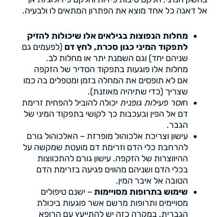
אל דאגה כל אחד מוצא את הפתרון המתאים לו ולבעיה.
מחלות הנפוצות בגילאים אלו שיכולות להזיק
לתפקוד המיני כגון סכרת, לחץ דם
(לפעמים גם
שניהם יחד) וגם השמנת יתר או מחלות לב.
מחלות אלו פוגעות בתפקוד הסדיר של הזקפה
אם לא תופסים את המחלה בזמן ומטפלים בה כמו
שצריך (כדי שתיהיה מאוזנת).
ח
וסר פעילות גופנית
יכולה להוביל להפחית זרימת
דם אל הפין ובעכבות כך לקושי בתפקוד המיני של
הגבר.
עישון וצריכת אלכוהול מופרזת – האלכוהול גורם
להרחבת כלי הדם וזרימת דם מועטת שמקשה על
ההיווצרות של הזקפה. עישון גורם להתכווצות
בכלי הדם ושניהם מהווים פגיעה בזרימת הדם
הטובה אל איבר המין.
שימוש בתרופות מסויימות
– ישנם טיפולים
מסויימים ותרופות מרשם אשר פוגעות ביכולת
הגברית. במקרה כזה יש להתייעץ עם הרופא